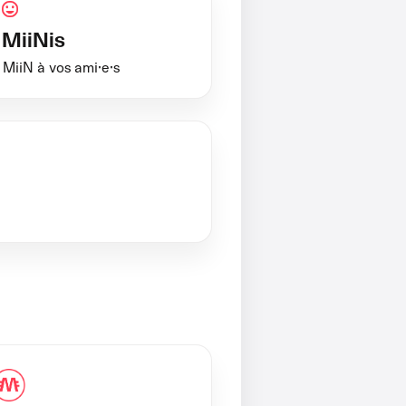
MiiNis
iiN à vos ami·e·s