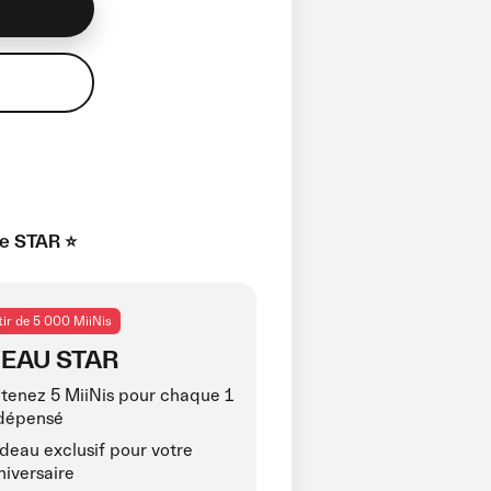
e STAR ⭐️
tir de 5 000 MiiNis
VEAU STAR
tenez 5 MiiNis pour chaque 1
dépensé
deau exclusif pour votre
niversaire