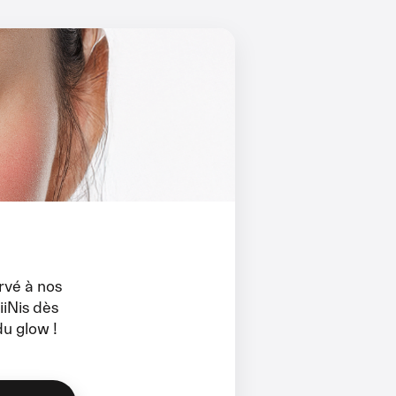
rvé à nos
iNis dès
u glow !