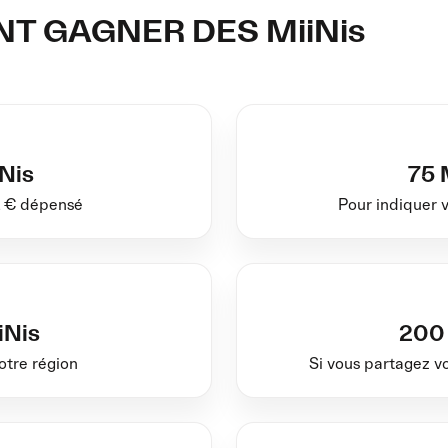
 GAGNER DES MiiNis
iNis
75 
1 € dépensé
Pour indiquer 
iNis
200 
otre région
Si vous partagez v