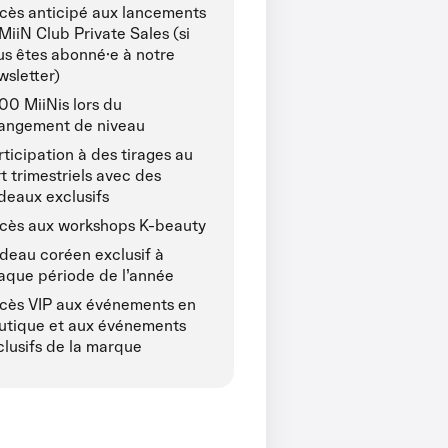
cès anticipé aux lancements
MiiN Club Private Sales (si
us êtes abonné·e à notre
wsletter)
00 MiiNis lors du
angement de niveau
rticipation à des tirages au
t trimestriels avec des
deaux exclusifs
cès aux workshops K-beauty
deau coréen exclusif à
aque période de l’année
cès VIP aux événements en
utique et aux événements
clusifs de la marque