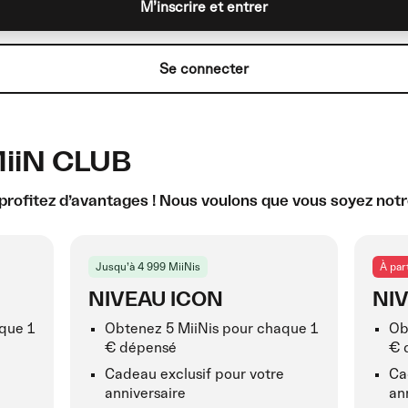
M’inscrire et entrer
Se connecter
iiN CLUB
 profitez d’avantages ! Nous voulons que vous soyez notr
Jusqu’à 4 999 MiiNis
À par
NIVEAU ICON
NI
que 1
Obtenez 5 MiiNis pour chaque 1
Ob
€ dépensé
€ 
e
Cadeau exclusif pour votre
Ca
anniversaire
an