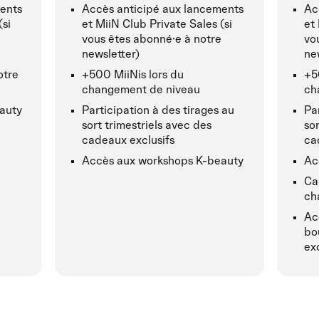
ents
Accès anticipé aux lancements
Ac
(si
et MiiN Club Private Sales (si
et 
vous êtes abonné·e à notre
vo
newsletter)
ne
otre
+500 MiiNis lors du
+5
changement de niveau
ch
auty
Participation à des tirages au
Pa
sort trimestriels avec des
sor
cadeaux exclusifs
ca
Accès aux workshops K-beauty
Ac
Ca
ch
Ac
bo
ex